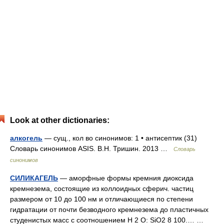
Look at other dictionaries:
алкогель
— сущ., кол во синонимов: 1 • антисептик (31)
Словарь синонимов ASIS. В.Н. Тришин. 2013 …
Словарь
синонимов
СИЛИКАГЕЛЬ
— аморфные формы кремния диоксида
кремнезема, состоящие из коллоидных сферич. частиц
размером от 10 до 100 нм и отличающиеся по степени
гидратации от почти безводного кремнезема до пластичных
студенистых масс с соотношением Н 2 О: SiO2 8 100.… …