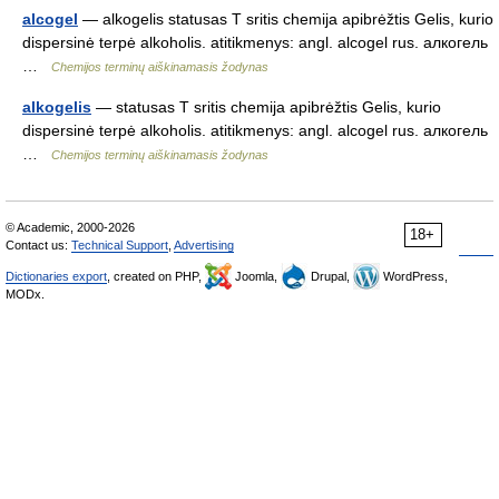
alcogel
— alkogelis statusas T sritis chemija apibrėžtis Gelis, kurio
dispersinė terpė alkoholis. atitikmenys: angl. alcogel rus. алкогель
…
Chemijos terminų aiškinamasis žodynas
alkogelis
— statusas T sritis chemija apibrėžtis Gelis, kurio
dispersinė terpė alkoholis. atitikmenys: angl. alcogel rus. алкогель
…
Chemijos terminų aiškinamasis žodynas
© Academic, 2000-2026
18+
Contact us:
Technical Support
,
Advertising
Dictionaries export
, created on PHP,
Joomla,
Drupal,
WordPress,
MODx.