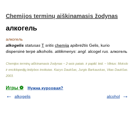
Chemijos terminų aiškinamasis žodynas
алкогель
алкогель
alkogelis
statusas
T
sritis
chemija
apibrėžtis
Gelis, kurio
dispersinė terpė alkoholis.
atitikmenys
:
angl.
alcogel
rus.
алкогель
Chemijos terminų aiškinamasis žodynas – 2-asis patais. ir papild. leid. – Vilnius: Mokslo
ir enciklopedijų leidybos institutas
.
Kazys Daukšas, Jurgis Barkauskas, Vitas Daukšas
.
2003
.
Игры ⚽
Нужна курсовая?
alkogelis
alcohol