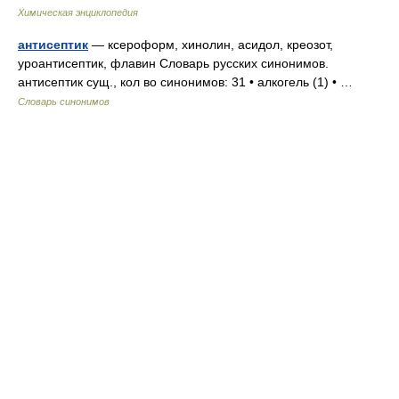
Химическая энциклопедия
антисептик
— ксероформ, хинолин, асидол, креозот,
уроантисептик, флавин Словарь русских синонимов.
антисептик сущ., кол во синонимов: 31 • алкогель (1) • …
Словарь синонимов