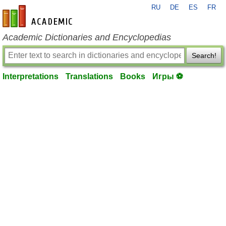
RU
DE
ES
FR
en-academic.com
Academic Dictionaries and Encyclopedias
Search!
Interpretations
Translations
Books
Игры ⚽